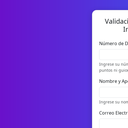
Validac
I
Número de 
Ingrese su nú
puntos ni guio
Nombre y Ape
Ingrese su no
Correo Elect